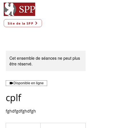
Site de la SPP
Cet ensemble de séances ne peut plus
être réservé.
Disponible en ligne
cplf
fghdfgdfghdfgh
prix
variables