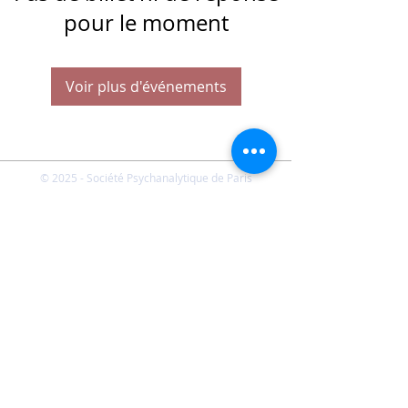
pour le moment
Voir plus d'événements
© 2025 - Société Psychanalytique de Paris
Conditions Générales de Vente
FAQ
Société Psychanalytique de Paris
-
21 rue Daviel 75013
Paris - E-mail :
spp@spp.asso.fr
- Tél. :
01 43 29 66 70
-
Présidente : Emmanuelle CHERVET