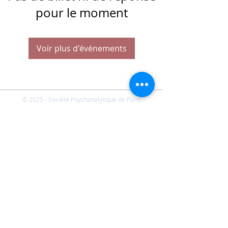
pour le moment
Voir plus d'événements
© 2025 - Société Psychanalytique de Paris
Conditions Générales de Vente
FAQ
Société Psychanalytique de Paris
-
21 rue Daviel 75013
Paris - E-mail :
spp@spp.asso.fr
- Tél. :
01 43 29 66 70
-
Présidente : Emmanuelle CHERVET