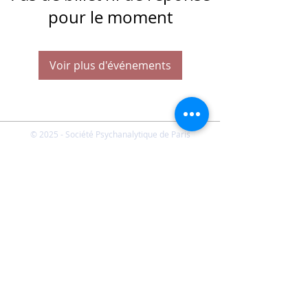
pour le moment
Voir plus d'événements
© 2025 - Société Psychanalytique de Paris
Conditions Générales de Vente
FAQ
Société Psychanalytique de Paris
-
21 rue Daviel 75013
Paris - E-mail :
spp@spp.asso.fr
- Tél. :
01 43 29 66 70
-
Présidente : Emmanuelle CHERVET