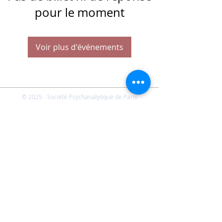
pour le moment
Voir plus d'événements
© 2025 - Société Psychanalytique de Paris
Conditions Générales de Vente
FAQ
Société Psychanalytique de Paris
-
21 rue Daviel 75013
Paris - E-mail :
spp@spp.asso.fr
- Tél. :
01 43 29 66 70
-
Présidente : Emmanuelle CHERVET