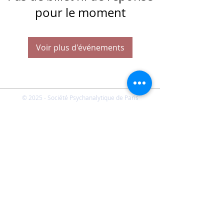
pour le moment
Voir plus d'événements
© 2025 - Société Psychanalytique de Paris
Conditions Générales de Vente
FAQ
Société Psychanalytique de Paris
-
21 rue Daviel 75013
Paris - E-mail :
spp@spp.asso.fr
- Tél. :
01 43 29 66 70
-
Présidente : Emmanuelle CHERVET