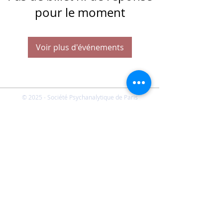
pour le moment
Voir plus d'événements
© 2025 - Société Psychanalytique de Paris
Conditions Générales de Vente
FAQ
Société Psychanalytique de Paris
-
21 rue Daviel 75013
Paris - E-mail :
spp@spp.asso.fr
- Tél. :
01 43 29 66 70
-
Présidente : Emmanuelle CHERVET