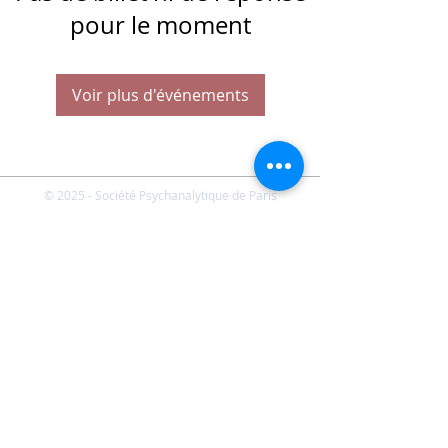
pour le moment
Voir plus d'événements
© 2025 - Société Psychanalytique de Paris
Conditions Générales de Vente
FAQ
Société Psychanalytique de Paris
-
21 rue Daviel 75013
Paris - E-mail :
spp@spp.asso.fr
- Tél. :
01 43 29 66 70
-
Présidente : Emmanuelle CHERVET