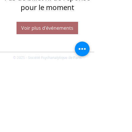
pour le moment
Voir plus d'événements
© 2025 - Société Psychanalytique de Paris
Conditions Générales de Vente
FAQ
Société Psychanalytique de Paris
-
21 rue Daviel 75013
Paris - E-mail :
spp@spp.asso.fr
- Tél. :
01 43 29 66 70
-
Présidente : Emmanuelle CHERVET