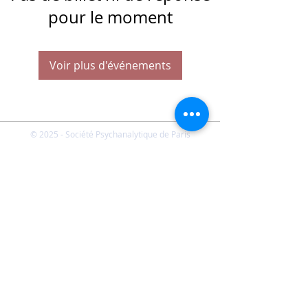
pour le moment
Voir plus d'événements
© 2025 - Société Psychanalytique de Paris
Conditions Générales de Vente
FAQ
Société Psychanalytique de Paris
-
21 rue Daviel 75013
Paris - E-mail :
spp@spp.asso.fr
- Tél. :
01 43 29 66 70
-
Présidente : Emmanuelle CHERVET