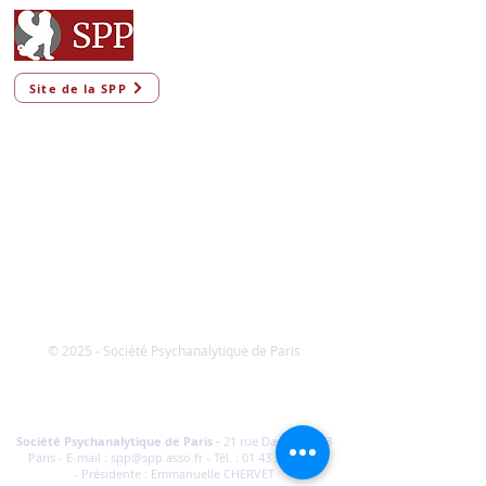
Site de la SPP
© 2025 - Société Psychanalytique de Paris
Conditions Générales de Vente
FAQ
Société Psychanalytique de Paris
-
21 rue Daviel 75013
Paris - E-mail :
spp@spp.asso.fr
- Tél. :
01 43 29 66 70
-
Présidente : Emmanuelle CHERVET