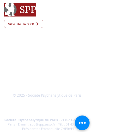
Site de la SPP
© 2025 - Société Psychanalytique de Paris
Conditions Générales de Vente
FAQ
Société Psychanalytique de Paris
-
21 rue Daviel 75013
Paris - E-mail :
spp@spp.asso.fr
- Tél. :
01 43 29 66 70
-
Présidente : Emmanuelle CHERVET