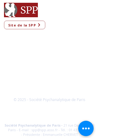
Site de la SPP
© 2025 - Société Psychanalytique de Paris
Conditions Générales de Vente
FAQ
Société Psychanalytique de Paris
-
21 rue Daviel 75013
Paris - E-mail :
spp@spp.asso.fr
- Tél. :
01 43 29 66 70
-
Présidente : Emmanuelle CHERVET