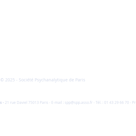
© 2025 - Société Psychanalytique de Paris
Conditions Gé
Vente
s
-
21 rue Daviel 75013 Paris - E-mail :
spp@spp.asso.fr
- Tél. : 01 43 29 66 70 -
Pr