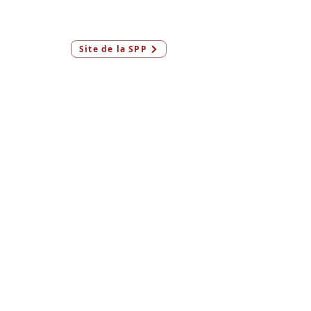
Connexion
Site de la SPP
Membres & AeF