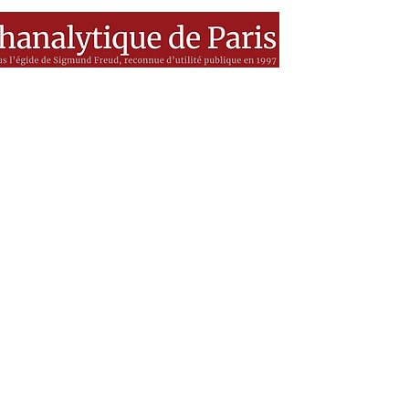
es
MEDIA
Livres
BSF