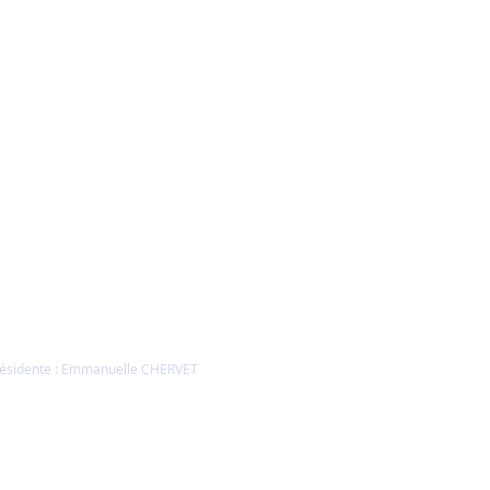
FAQ
nérales de
ésidente : Emmanuelle CHERVET