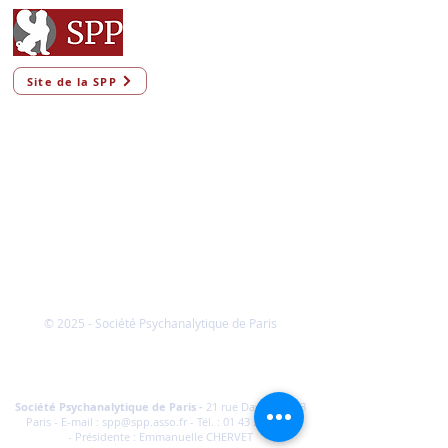
Site de la SPP
© 2025 - Société Psychanalytique de Paris
Conditions Générales de Vente
FAQ
Société Psychanalytique de Paris
-
21 rue Daviel 75013
Paris - E-mail :
spp@spp.asso.fr
- Tél. :
01 43 29 66 70
-
Présidente : Emmanuelle CHERVET