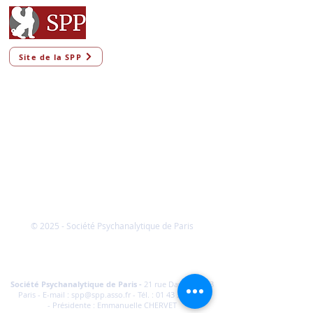
Site de la SPP
© 2025 - Société Psychanalytique de Paris
Conditions Générales de Vente
FAQ
Société Psychanalytique de Paris
-
21 rue Daviel 75013
Paris - E-mail :
spp@spp.asso.fr
- Tél. :
01 43 29 66 70
-
Présidente : Emmanuelle CHERVET