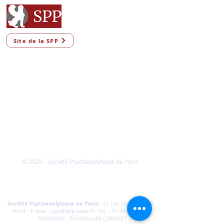
Site de la SPP
© 2025 - Société Psychanalytique de Paris
Conditions Générales de Vente
FAQ
Société Psychanalytique de Paris
-
21 rue Daviel 75013
Paris - E-mail :
spp@spp.asso.fr
- Tél. :
01 43 29 66 70
-
Présidente : Emmanuelle CHERVET