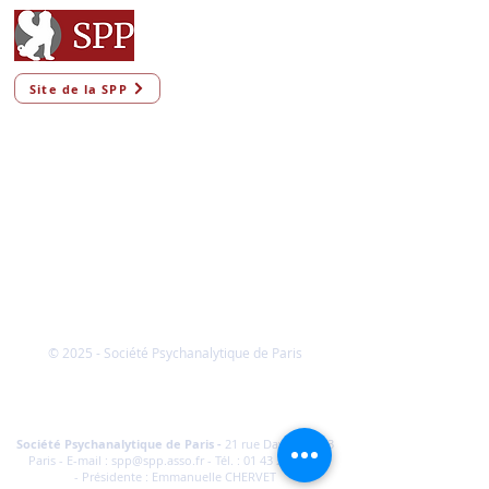
Site de la SPP
© 2025 - Société Psychanalytique de Paris
Conditions Générales de Vente
FAQ
Société Psychanalytique de Paris
-
21 rue Daviel 75013
Paris - E-mail :
spp@spp.asso.fr
- Tél. :
01 43 29 66 70
-
Présidente : Emmanuelle CHERVET