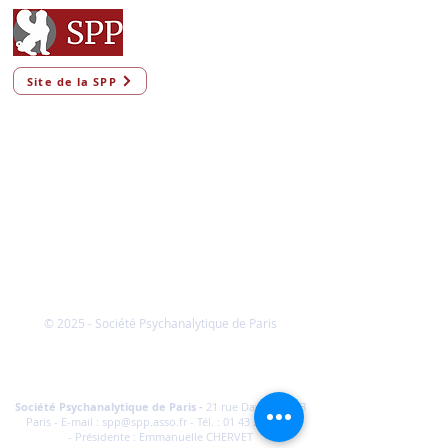
Site de la SPP
© 2025 - Société Psychanalytique de Paris
Conditions Générales de Vente
FAQ
Société Psychanalytique de Paris
-
21 rue Daviel 75013
Paris - E-mail :
spp@spp.asso.fr
- Tél. :
01 43 29 66 70
-
Présidente : Emmanuelle CHERVET