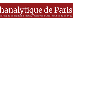
es
MEDIA
Livres
BSF