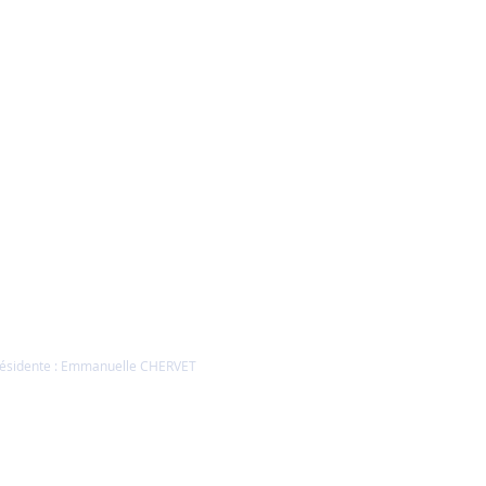
FAQ
nérales de
ésidente : Emmanuelle CHERVET