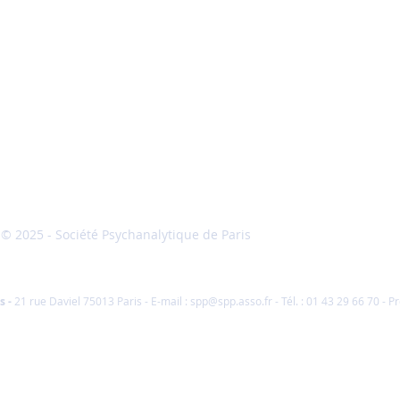
© 2025 - Société Psychanalytique de Paris
Conditions Gé
Vente
s
-
21 rue Daviel 75013 Paris - E-mail :
spp@spp.asso.fr
- Tél. : 01 43 29 66 70 -
Pr