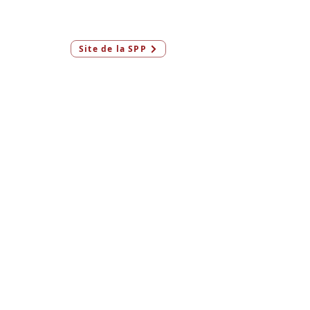
Connexion
Site de la SPP
Membres & AeF