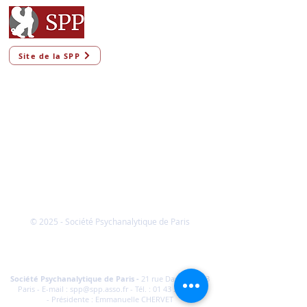
Site de la SPP
© 2025 - Société Psychanalytique de Paris
Conditions Générales de Vente
FAQ
Société Psychanalytique de Paris
-
21 rue Daviel 75013
Paris - E-mail :
spp@spp.asso.fr
- Tél. :
01 43 29 66 70
-
Présidente : Emmanuelle CHERVET