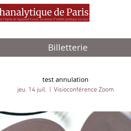
es
MEDIA
Livres
BSF
Billetterie
test annulation
jeu. 14 juil.
  |  
Visioconférence Zoom