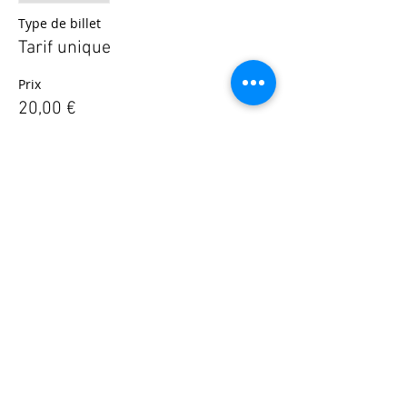
Type de billet
Tarif unique
Prix
20,00 €
© 2025 - Société Psychanalytique de Paris
Conditions Générales de Vente
FAQ
Société Psychanalytique de Paris
-
21 rue Daviel 75013
Paris - E-mail :
spp@spp.asso.fr
- Tél. :
01 43 29 66 70
-
Présidente : Emmanuelle CHERVET