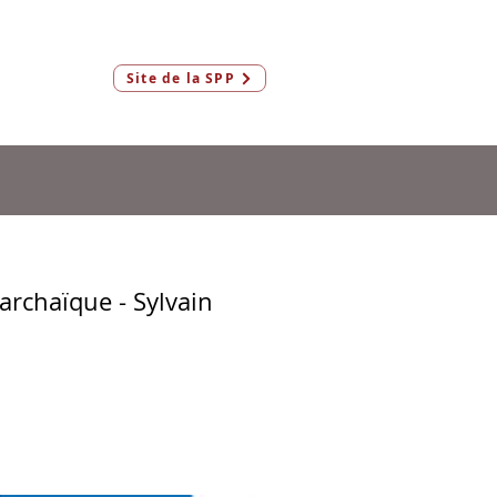
Connexion
Site de la SPP
Membres & AeF
archaïque - Sylvain