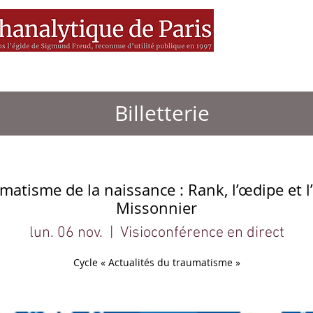
es
MEDIA
Livres
BSF
Billetterie
atisme de la naissance : Rank, l’œdipe et l’
Missonnier
lun. 06 nov.
  |  
Visioconférence en direct
Cycle « Actualités du traumatisme »