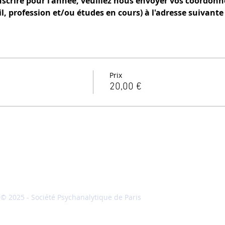
nscrire pour l'année, veuillez nous envoyer vos coordon
, profession et/ou études en cours) à l'adresse suivante 
Prix
20,00 €
© 2025 - Société Psychanalytique de Paris
Conditions Gé
Vente