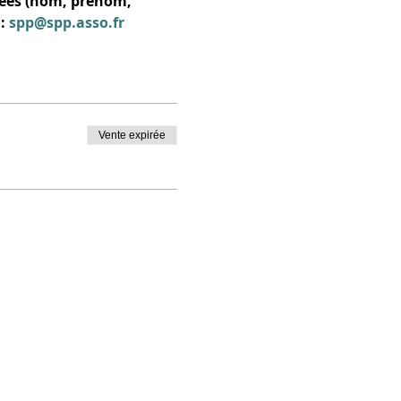
nées (nom, prénom, 
: 
spp@spp.asso.fr
Vente expirée
FAQ
nérales de