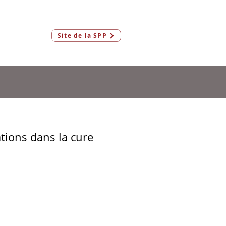
Connexion
Site de la SPP
Membres & AeF
ions dans la cure
m