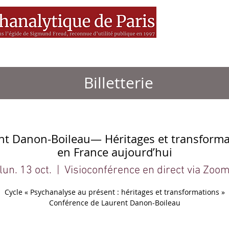
es
MEDIA
Livres
BSF
Billetterie
nt Danon-Boileau— Héritages et transformat
en France aujourd’hui
lun. 13 oct.
  |  
Visioconférence en direct via Zoo
Cycle « Psychanalyse au présent : héritages et transformations »