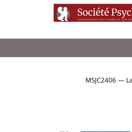
Accueil
Conférenc
MSJC2406 — La 