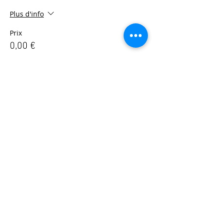
Plus d'info
Prix
0,00 €
© 2025 - Société Psychanalytique de Paris
Conditions Générales de Vente
FAQ
Société Psychanalytique de Paris
-
21 rue Daviel 75013
Paris - E-mail :
spp@spp.asso.fr
- Tél. :
01 43 29 66 70
-
Présidente : Emmanuelle CHERVET