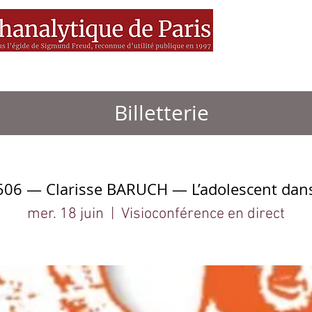
es
MEDIA
Livres
BSF
Billetterie
06 — Clarisse BARUCH — L’adolescent dans 
mer. 18 juin
  |  
Visioconférence en direct