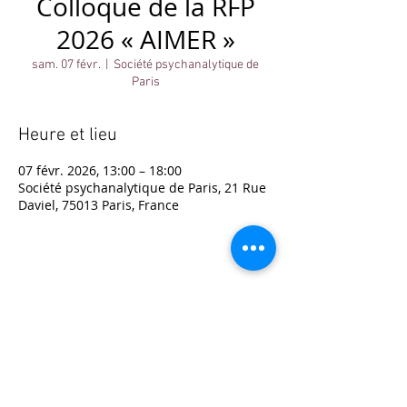
Colloque de la RFP
2026 « AIMER »
sam. 07 févr.
  |  
Société psychanalytique de
Paris
Heure et lieu
07 févr. 2026, 13:00 – 18:00
Société psychanalytique de Paris, 21 Rue
Daviel, 75013 Paris, France
© 2025 - Société Psychanalytique de Paris
Conditions Générales de Vente
FAQ
Société Psychanalytique de Paris
-
21 rue Daviel 75013
Paris - E-mail :
spp@spp.asso.fr
- Tél. :
01 43 29 66 70