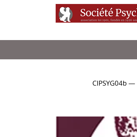
Accueil
Conférenc
CIPSYG04b — A