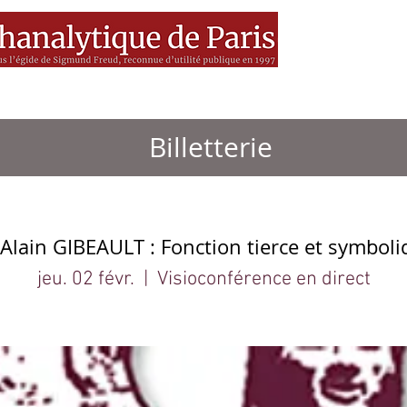
es
MEDIA
Livres
BSF
Billetterie
lain GIBEAULT : Fonction tierce et symboliq
jeu. 02 févr.
  |  
Visioconférence en direct