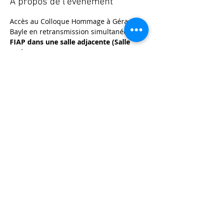
À propos de l'événement
Accès au Colloque Hommage à Gérard 
Bayle en retransmission simultanée au 
FIAP dans une salle adjacente (Salle 
Paris)
.
© 2025 - Société Psychanalytique de Paris
Conditions Générales de Vente
FAQ
Société Psychanalytique de Paris
-
21 rue Daviel 75013
Paris - E-mail :
spp@spp.asso.fr
- Tél. :
01 43 29 66 70
-
Présidente : Emmanuelle CHERVET